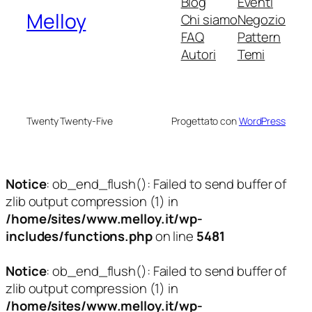
Blog
Eventi
Melloy
Chi siamo
Negozio
FAQ
Pattern
Autori
Temi
Twenty Twenty-Five
Progettato con
WordPress
Notice
: ob_end_flush(): Failed to send buffer of
zlib output compression (1) in
/home/sites/www.melloy.it/wp-
includes/functions.php
on line
5481
Notice
: ob_end_flush(): Failed to send buffer of
zlib output compression (1) in
/home/sites/www.melloy.it/wp-