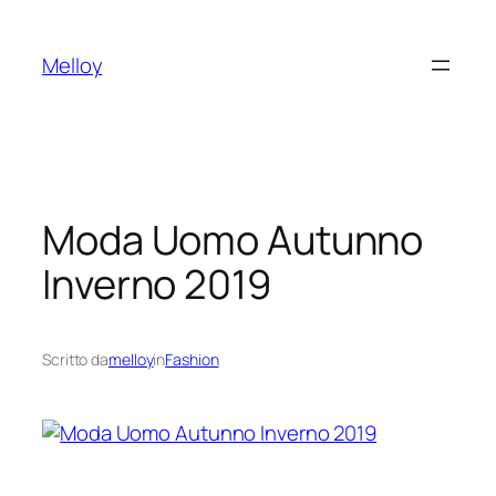
Vai
al
Melloy
contenuto
Moda Uomo Autunno
Inverno 2019
Scritto da
melloy
in
Fashion