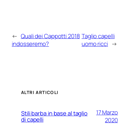
←
Quali dei Cappotti 2018
Taglio capelli
indosseremo?
uomo ricci
→
ALTRI ARTICOLI
17 Marzo
Stili barba in base al taglio
di capelli
2020