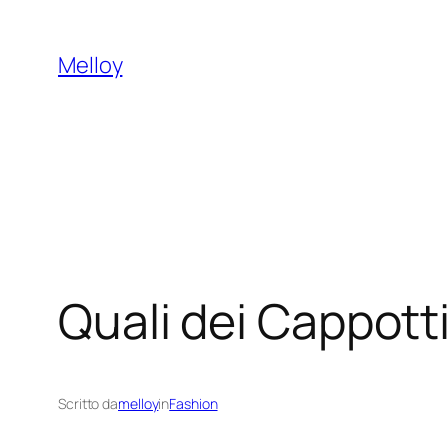
Vai
al
Melloy
contenuto
Quali dei Cappott
Scritto da
melloy
in
Fashion