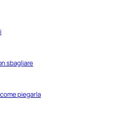
i
on sbagliare
 come piegarla