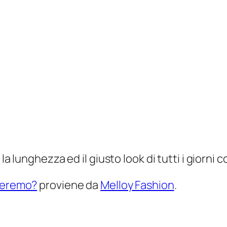
, la lunghezza ed il giusto look di tutti i gior
sseremo?
proviene da
Melloy Fashion
.